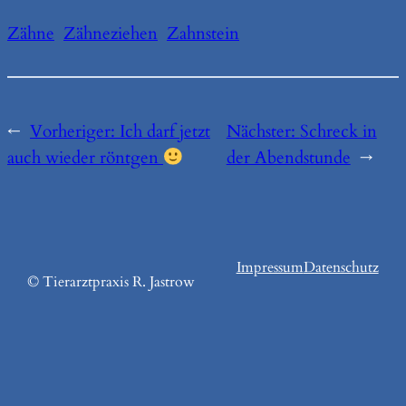
Zähne
Zähneziehen
Zahnstein
←
Vorheriger:
Ich darf jetzt
Nächster:
Schreck in
auch wieder röntgen
der Abendstunde
→
Impressum
Datenschutz
© Tierarztpraxis R. Jastrow