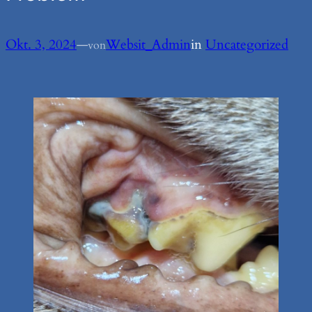
Okt. 3, 2024
—
Websit_Admin
in
Uncategorized
von